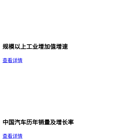
规模以上工业增加值增速
查看详情
中国汽车历年销量及增长率
查看详情