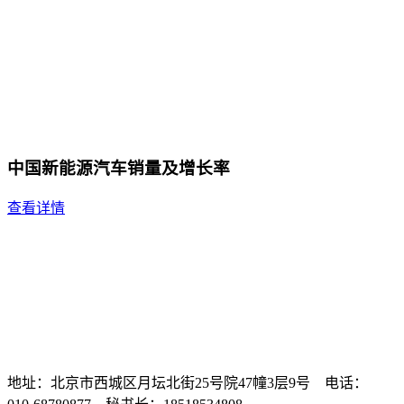
中国新能源汽车销量及增长率
查看详情
地址：北京市西城区月坛北街25号院47幢3层9号 电话：