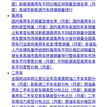
度）
新能源乘用车不同价格区间销量及增长率（月
度）
各城市新能源汽车终端销量排行
乘用车
国内乘用车总销量及增长率（月度）
国内乘用车分
燃料类型销量（月度）
国内乘用车各国别车系销量
占有率变化情况
新能源乘用车不同级别销量
中国乘
用车整体市场销量
新能源乘用车分省份销量
全国乘
用车行业库存
乘用车批发/零售销量（月度）
各省私
人汽车拥有量
传统燃料乘用车不同价格区间销量及
增长率
各城市乘用车终端销量排行
整体乘用车市场
单车平均零售价格（月度）
不同能源类型乘用车单
车平均零售价格（月度）
二手车
全国机动车转让登记业务及增速
燃油二手车车龄分
布（月度）
新能源二手车车龄分布（月度）
燃油乘
用车二手车交易车辆类型分布占比（月度）
新能源
乘用车二手车交易车辆类型分布占比（月度）
二手
车按动力类型分布占比（月度）
燃油车各价格区间