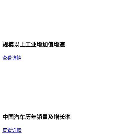
规模以上工业增加值增速
查看详情
中国汽车历年销量及增长率
查看详情