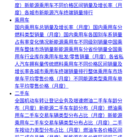
度）
新能源乘用车不同价格区间销量及增长率（月
度）
各城市新能源汽车终端销量排行
乘用车
国内乘用车总销量及增长率（月度）
国内乘用车分
燃料类型销量（月度）
国内乘用车各国别车系销量
占有率变化情况
新能源乘用车不同级别销量
中国乘
用车整体市场销量
新能源乘用车分省份销量
全国乘
用车行业库存
乘用车批发/零售销量（月度）
各省私
人汽车拥有量
传统燃料乘用车不同价格区间销量及
增长率
各城市乘用车终端销量排行
整体乘用车市场
单车平均零售价格（月度）
不同能源类型乘用车单
车平均零售价格（月度）
二手车
全国机动车转让登记业务及增速
燃油二手车车龄分
布（月度）
新能源二手车车龄分布（月度）
燃油乘
用车二手车交易车辆类型分布占比（月度）
新能源
乘用车二手车交易车辆类型分布占比（月度）
二手
车按动力类型分布占比（月度）
燃油车各价格区间